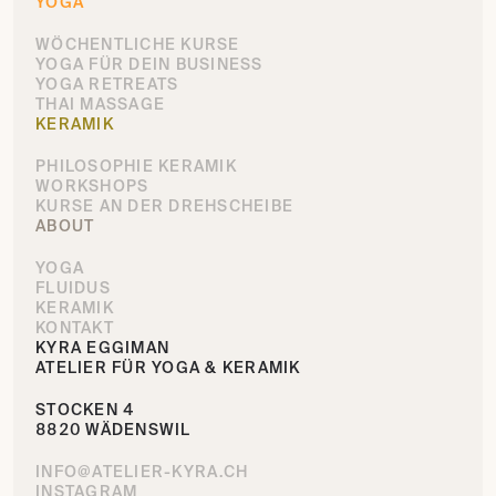
YOGA
WÖCHENTLICHE KURSE
YOGA FÜR DEIN BUSINESS
YOGA RETREATS
THAI MASSAGE
KERAMIK
PHILOSOPHIE KERAMIK
WORKSHOPS
KURSE AN DER DREHSCHEIBE
ABOUT
YOGA
FLUIDUS
KERAMIK
KONTAKT
KYRA EGGIMAN
ATELIER FÜR YOGA & KERAMIK
STOCKEN 4
8820 WÄDENSWIL
INFO@ATELIER-KYRA.CH
INSTAGRAM