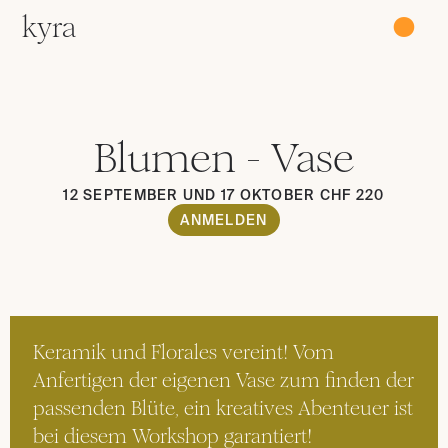
kyra
●
Blumen - Vase
12 SEPTEMBER UND 17 OKTOBER CHF 220
ANMELDEN
Keramik und Florales vereint! Vom 
Anfertigen der eigenen Vase zum finden der 
passenden Blüte, ein kreatives Abenteuer ist 
bei diesem Workshop garantiert!