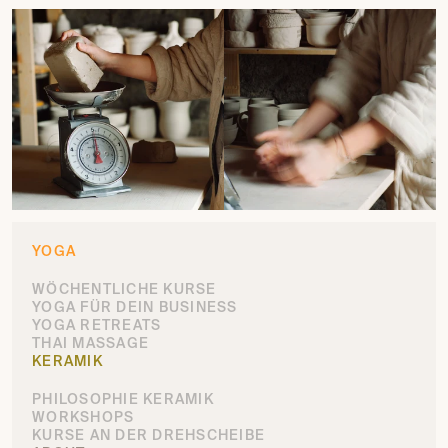
YOGA
WÖCHENTLICHE KURSE
YOGA FÜR DEIN BUSINESS
YOGA RETREATS
THAI MASSAGE
KERAMIK
PHILOSOPHIE KERAMIK
WORKSHOPS
KURSE AN DER DREHSCHEIBE