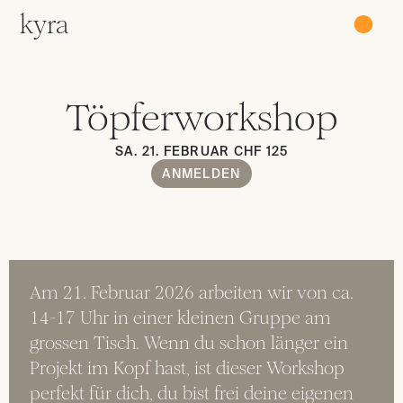
kyra
●
Töpferworkshop
SA. 21. FEBRUAR CHF 125
ANMELDEN
Am 21. Februar 2026 arbeiten wir von ca. 
14-17 Uhr in einer kleinen Gruppe am 
grossen Tisch. Wenn du schon länger ein 
Projekt im Kopf hast, ist dieser Workshop 
perfekt für dich, du bist frei deine eigenen 