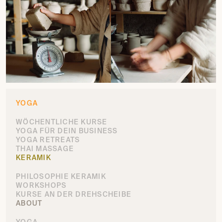
YOGA
WÖCHENTLICHE KURSE
YOGA FÜR DEIN BUSINESS
YOGA RETREATS
THAI MASSAGE
KERAMIK
PHILOSOPHIE KERAMIK
WORKSHOPS
KURSE AN DER DREHSCHEIBE
ABOUT