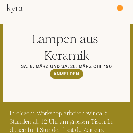
kyra
●
Lampen aus 
Keramik
SA. 8. MÄRZ UND SA. 28. MÄRZ CHF 190
ANMELDEN
In diesem Workshop arbeiten wir ca. 5 
Stunden ab 12 Uhr am grossen Tisch. In 
diesen fünf Stunden hast du Zeit eine 